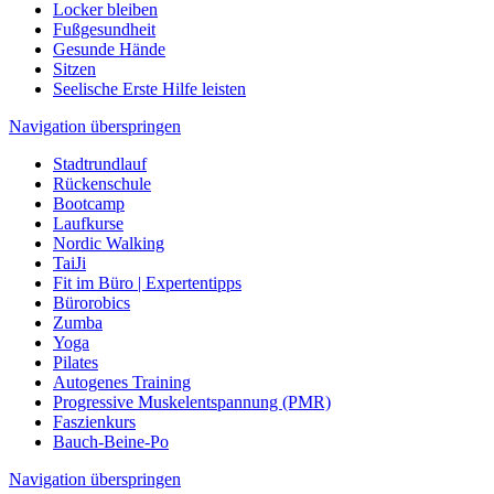
Locker bleiben
Fußgesundheit
Gesunde Hände
Sitzen
Seelische Erste Hilfe leisten
Navigation überspringen
Stadtrundlauf
Rückenschule
Bootcamp
Laufkurse
Nordic Walking
TaiJi
Fit im Büro | Expertentipps
Bürorobics
Zumba
Yoga
Pilates
Autogenes Training
Progressive Muskelentspannung (PMR)
Faszienkurs
Bauch-Beine-Po
Navigation überspringen