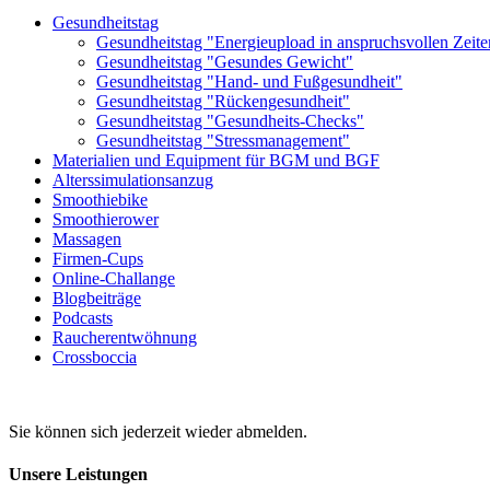
Gesundheitstag
Gesundheitstag "Energieupload in anspruchsvollen Zeite
Gesundheitstag "Gesundes Gewicht"
Gesundheitstag "Hand- und Fußgesundheit"
Gesundheitstag "Rückengesundheit"
Gesundheitstag "Gesundheits-Checks"
Gesundheitstag "Stressmanagement"
Materialien und Equipment für BGM und BGF
Alters­simulations­anzug
Smoothiebike
Smoothierower
Massagen
Firmen-Cups
Online-Challange
Blogbeiträge
Podcasts
Raucherentwöhnung
Crossboccia
Sie können sich jederzeit wieder abmelden.
Unsere Leistungen