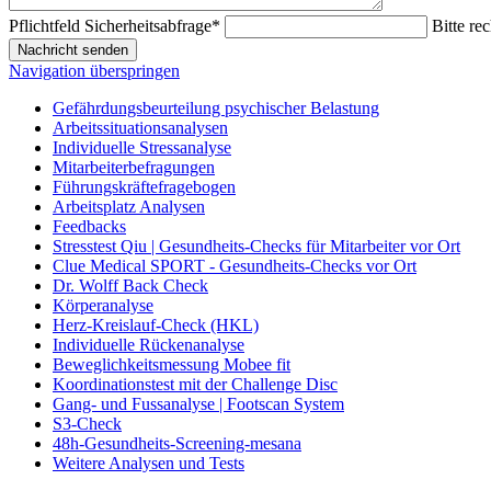
Pflichtfeld
Sicherheitsabfrage
*
Bitte re
Nachricht senden
Navigation überspringen
Gefährdungsbeurteilung psychischer Belastung
Arbeitssituationsanalysen
Individuelle Stressanalyse
Mitarbeiterbefragungen
Führungskräftefragebogen
Arbeitsplatz Analysen
Feedbacks
Stresstest Qiu | Gesundheits-Checks für Mitarbeiter vor Ort
Clue Medical SPORT - Gesundheits-Checks vor Ort
Dr. Wolff Back Check
Körperanalyse
Herz-Kreislauf-Check (HKL)
Individuelle Rückenanalyse
Beweglichkeitsmessung Mobee fit
Koordinationstest mit der Challenge Disc
Gang- und Fussanalyse | Footscan System
S3-Check
48h-Gesundheits-Screening-mesana
Weitere Analysen und Tests