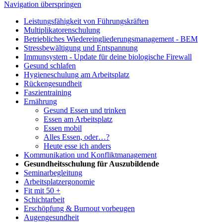
Navigation überspringen
Leistungsfähigkeit von Führungskräften
Multiplikatorenschulung
Betriebliches Wiedereingliederungsmanagement - BEM
Stressbewältigung und Entspannung
Immunsystem - Update für deine biologische Firewall
Gesund schlafen
Hygieneschulung am Arbeitsplatz
Rückengesundheit
Faszientraining
Ernährung
Gesund Essen und trinken
Essen am Arbeitsplatz
Essen mobil
Alles Essen, oder…?
Heute esse ich anders
Kommunikation und Konfliktmanagement
Gesundheitsschulung für Auszubildende
Seminarbegleitung
Arbeitsplatzergonomie
Fit mit 50 +
Schichtarbeit
Erschöpfung & Burnout vorbeugen
Augengesundheit